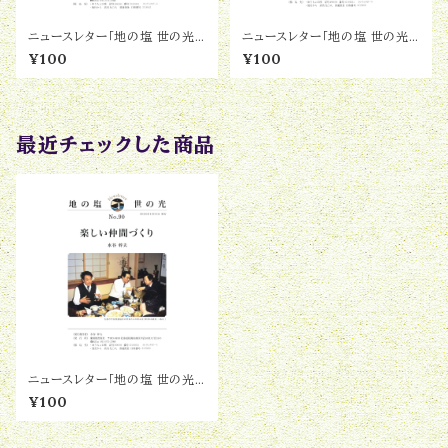
ニュースレター「地の塩 世の光」
ニュースレター「地の塩 世の光」
No.108『見える現実、見えない
No.89『亭主の好きな赤烏帽子』
¥100
¥100
真実』
最近チェックした商品
ニュースレター「地の塩 世の光」
No.90『楽しい仲間づくり』
¥100