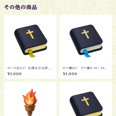
その他の商品
ヨハネ伝037 札幌主日礼拝_ヨ
ロマ書017 ロマ書8：31～39「神
ハネ伝12：37〜43「イエスを信じ
の愛、人の愛」2025.09.28
¥1,000
¥1,000
ない者たち」2026.06.28