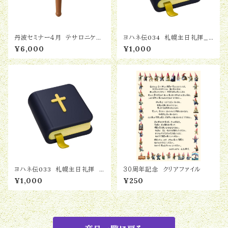
丹波セミナー４月 テサロニケ後
ヨハネ伝034 札幌主日礼拝_
書
ヨハネ伝12：12〜19「群集心理の
¥6,000
¥1,000
危うさ」2026.05.10
ヨハネ伝033 札幌主日礼拝 ヨ
３０周年記念 クリアファイル
ハネ伝12：9〜11「嫉妬は殺人の
¥1,000
¥250
種」2026.05.03