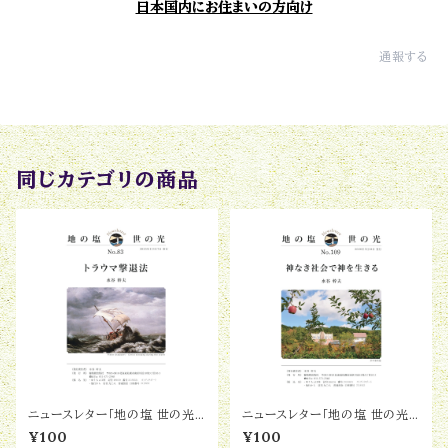
日本国内にお住まいの方向け
通報する
同じカテゴリの商品
ニュースレター「地の塩 世の光」
ニュースレター「地の塩 世の光」
No.88『トラウマ撃退法』
No.109『神なき社会で神を生き
¥100
¥100
る』