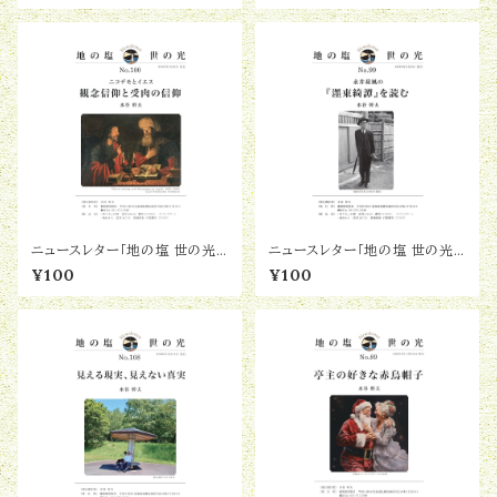
ニュースレター「地の塩 世の光」
ニュースレター「地の塩 世の光」
No.100『ニコデモとイエスー観
No.99『「濹東綺譚」を読む』
¥100
¥100
念信仰と受肉の信仰－』